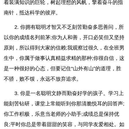
着装满知识的巨轮，树起理想的风帆，擎着奋斗的指
南针，抵达科学的彼岸。
2. 你拥有聪明才智又不乏刻苦勤奋多思善问，所
以你的成绩名列前茅;你为人和善，开口必笑但又坚持
原则，所以得到大家的信赖;我观察过很久，在全班男
生中，你属于做事认真精益求精的那种;你很自信，这
是一种很好的心态，但要记住“山外有山”的道理，胜
不骄，败不馁，永远不放弃追求。
3. 你是一名聪明文静而勤奋好学的孩子。学习上
能刻苦钻研，课堂上常能听到你那清脆悦耳的回答声;
你工作积极，乐意当老师的小助手;成绩总是保持优
良;平时你总是带着甜甜的笑容，与同学友爱相处。如