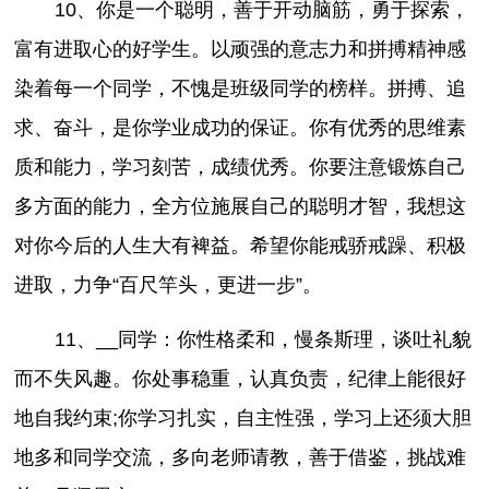
10、你是一个聪明，善于开动脑筋，勇于探索，
富有进取心的好学生。以顽强的意志力和拼搏精神感
染着每一个同学，不愧是班级同学的榜样。拼搏、追
求、奋斗，是你学业成功的保证。你有优秀的思维素
质和能力，学习刻苦，成绩优秀。你要注意锻炼自己
多方面的能力，全方位施展自己的聪明才智，我想这
对你今后的人生大有裨益。希望你能戒骄戒躁、积极
进取，力争“百尺竿头，更进一步”。
11、__同学：你性格柔和，慢条斯理，谈吐礼貌
而不失风趣。你处事稳重，认真负责，纪律上能很好
地自我约束;你学习扎实，自主性强，学习上还须大胆
地多和同学交流，多向老师请教，善于借鉴，挑战难