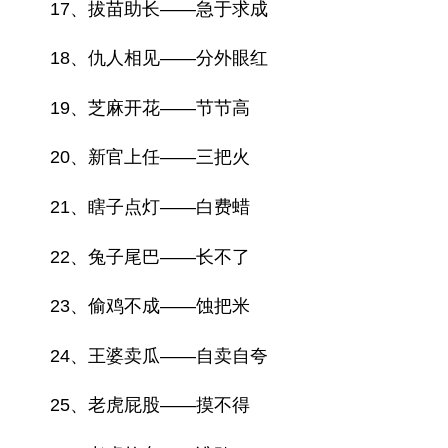
17、拔苗助长——急于求成
18、仇人相见——分外眼红
19、芝麻开花——节节高
20、新官上任——三把火
21、瞎子点灯——白费蜡
22、兔子尾巴——长不了
23、偷鸡不成——蚀把米
24、王婆卖瓜——自卖自夸
25、老虎屁股——摸不得