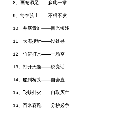
8、画蛇添足——多此一举
9、箭在弦上——不得不发
10、井底青蛙——目光短浅
11、大海捞针——没处寻
12、竹篮打水——一场空
13、打开天窗——说亮话
14、船到桥头——自会直
15、飞蛾扑火——自取灭亡
16、百米赛跑——分秒必争