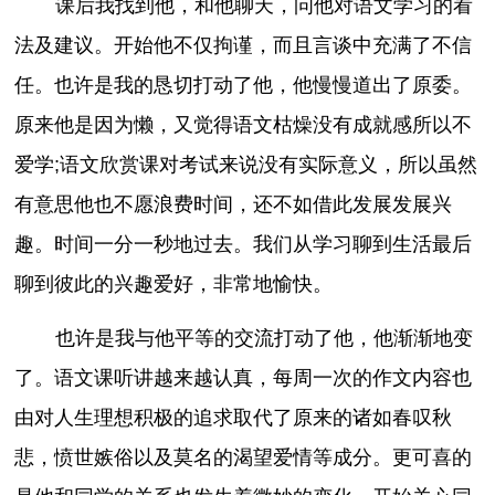
课后我找到他，和他聊天，问他对语文学习的看
法及建议。开始他不仅拘谨，而且言谈中充满了不信
任。也许是我的恳切打动了他，他慢慢道出了原委。
原来他是因为懒，又觉得语文枯燥没有成就感所以不
爱学;语文欣赏课对考试来说没有实际意义，所以虽然
有意思他也不愿浪费时间，还不如借此发展发展兴
趣。时间一分一秒地过去。我们从学习聊到生活最后
聊到彼此的兴趣爱好，非常地愉快。
也许是我与他平等的交流打动了他，他渐渐地变
了。语文课听讲越来越认真，每周一次的作文内容也
由对人生理想积极的追求取代了原来的诸如春叹秋
悲，愤世嫉俗以及莫名的渴望爱情等成分。更可喜的