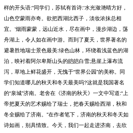
样的开头语:“同学们，苏轼有首诗:‘水光潋滟晴方好，
山色空蒙雨亦奇。欲把西湖比西子，淡妆浓抹总相
宜。’烟雨蒙蒙，远山近水，尽在画中，漫步湖边，荡
舟湖上，令人如在画中游。而到了夏天，世界著名的
避暑胜地瑞士景色最美:绿色山林，环绕着浅蓝色的湖
泊，映衬着阿尔卑斯山头的皑皑白雪;悬崖上瀑布流
泻，草地上鲜花盛开，无愧于“世界公园”的美称。同
学们知道哪儿的秋天和冬天最美吗?这就是我国著名
的“泉城”济南。老舍在《济南的秋天》一文中写道:“上
帝把夏天的艺术赐给了瑞士，把春天赐给西湖，秋和
冬全赐给了济南。”在作者笔下，济南的秋天和冬天如
诗如画，别具情致。今天，我们一起走进济南，去欣