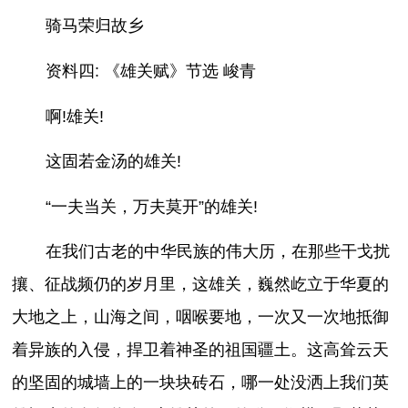
骑马荣归故乡
资料四: 《雄关赋》节选 峻青
啊!雄关!
这固若金汤的雄关!
“一夫当关，万夫莫开”的雄关!
在我们古老的中华民族的伟大历，在那些干戈扰
攘、征战频仍的岁月里，这雄关，巍然屹立于华夏的
大地之上，山海之间，咽喉要地，一次又一次地抵御
着异族的入侵，捍卫着神圣的祖国疆土。这高耸云天
的坚固的城墙上的一块块砖石，哪一处没洒上我们英