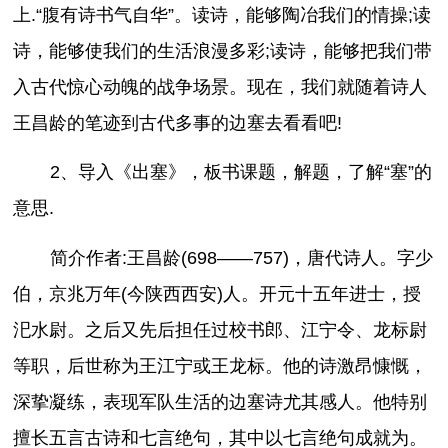
上.“腹有诗书气自华”。读诗，能够陶冶我们的情操;读
诗，能够使我们的生活浪漫多彩;读诗，能够把我们带
入古代惊心动魄的战争场景。现在，我们就随着诗人
王昌龄的笔迹到古代多事的边塞去看看吧!
2、导入《出塞》，板书课题，解题，了解“塞”的
意思.
简介作者:王昌龄(698——757)，唐代诗人。字少
伯，京兆万年(今陕西西安)人。开元十五年进士，授
汜水尉。之后又先后担任过校书郎、江宁令、龙标尉
等职，后世称为王江宁或王龙标。他的诗激昂慷慨，
深挚凝练，表现军队生活的边塞诗尤其感人。他特别
擅长五言古诗和七言绝句，其中以七言绝句成就为。