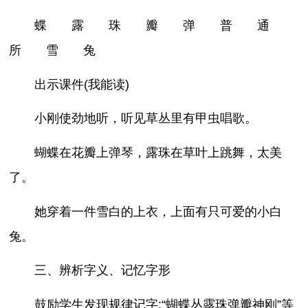
蝶 露 珠 瓣 弹 普 通
所 雪 兔
出示课件(我能读)
小刚使劲地听，听见草丛里有甲虫唱歌。
蝴蝶在花瓣上弹琴，露珠在草叶上跳舞，太美
了。
她穿着一件雪白的上衣，上面有只可爱的小白
兔。
三、辨析字义、记忆字形
鼓励学生发现规律记字;“蝴蝶丛露珠弹瓣神刚”等