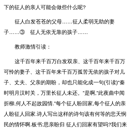
下的征人的亲人可能会做些什么呢?
征人白发苍苍的父母……征人柔弱无助的妻
子……③ 征人无依无靠的孩子……
教师激情引读：
这千百年来千百万白发双亲、这千百年来千百万
可怜的妻子、这千百年来千百万孤苦无依的孩子对儿
子、丈夫、父亲的期盼，却也只能化成一句(引读)“秦
时明月汉时关，万里长征人未还。”是啊,”此夜曲中闻
折柳,何人不起故园情.”每个征人盼回家,每个征人的亲
人盼征人回家.诗人写出这样的诗句该有何等的悲天悯
民的情怀啊.板书:思亲盼归 征人们回家有望吗?我们来