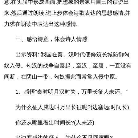
意,在头脑中形成画面,把想象的景象用自己的话说出
来.然后通过朗读,进上步体会诗歌表达的思想感情,并
力求在朗读中表达出这种感情.
三、感悟诗意，体会诗人情感
出示资料: 我国在秦、汉时代便修筑长城防御匈
奴入侵。匈汉的战争自秦起，至汉，至唐，一直没有
间断，在阴山一带，匈奴据此而常常入侵中原。
1、感悟“秦时明月汉时关，万里长征人未还。”
为什么征人戍边叫万里长征呢?(边塞远;时间长)
你还从哪里看出时间长?(人未还)
出边塞戍边的征人，为什么不见回家呢?