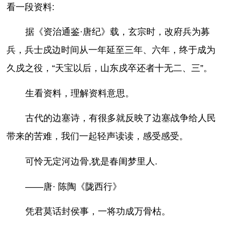
看一段资料:
据《资治通鉴·唐纪》载，玄宗时，改府兵为募
兵，兵士戍边时间从一年延至三年、六年，终于成为
久戍之役，“天宝以后，山东戍卒还者十无二、三”。
生看资料，理解资料意思。
古代的边塞诗，有很多就反映了边塞战争给人民
带来的苦难，我们一起轻声读读，感受感受。
可怜无定河边骨,犹是春闺梦里人.
——唐· 陈陶《陇西行》
凭君莫话封侯事，一将功成万骨枯。