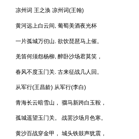
凉州词 王之涣 凉州词(王翰)
黄河远上白云间, 葡萄美酒夜光杯
一片孤城万仞山. 欲饮琵琶马上催。
羌笛何须怨杨柳, 醉卧沙场君莫笑，
春风不度玉门关. 古来征战几人回。
从军行(王昌龄) 从军行(李白)
青海长云暗雪山， 骝马新跨白玉鞍，
孤城遥望玉门关。 战罢沙场月色寒。
黄沙百战穿金甲， 城头铁鼓声犹震，