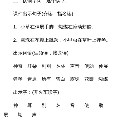
二、认读字词，逐个认字。
课件出示句子(齐读，指名读)
1、小草在伸展手脚，蝴蝶在扇动翅膀。
2、露珠在花瓣上跳跃，小甲虫在草叶上弹琴。
出示词语(生领读，接龙读)
神奇 耳朵 刚刚 丛林 声音 使劲 伸展
弹琴 普通 所有 雪白 露珠 花瓣 蝴蝶
出示字：(开火车读字)
神 耳 刚 丛 音 使 劲
展 蝴 声