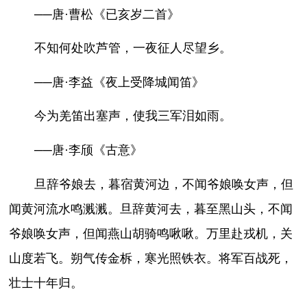
──唐·曹松《已亥岁二首》
不知何处吹芦管，一夜征人尽望乡。
──唐·李益《夜上受降城闻笛》
今为羌笛出塞声，使我三军泪如雨。
──唐·李颀《古意》
旦辞爷娘去，暮宿黄河边，不闻爷娘唤女声，但
闻黄河流水鸣溅溅。旦辞黄河去，暮至黑山头，不闻
爷娘唤女声，但闻燕山胡骑鸣啾啾。万里赴戎机，关
山度若飞。朔气传金柝，寒光照铁衣。将军百战死，
壮士十年归。