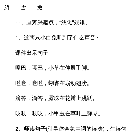
所 雪 兔
三、直奔兴趣点，“浅化“疑难。
1、这两只小白兔听到了什么声音?
课件出示句子：
嘎巴，嘎巴，小草在伸展手脚。
咝咝，咝咝，蝴蝶在扇动翅膀。
滴答，滴答，露珠在花瓣上跳跃。
吱吱，吱吱，小甲虫在草叶上弹琴。
2、师读句子(引导体会象声词的读法)，生读句