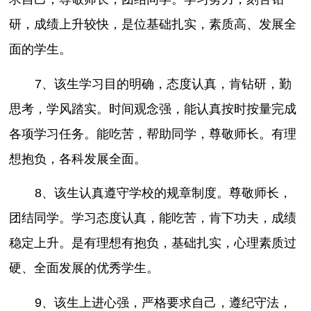
研，成绩上升较快，是位基础扎实，素质高、发展全
面的学生。
7、该生学习目的明确，态度认真，肯钻研，勤
思考，学风踏实。时间观念强，能认真按时按量完成
各项学习任务。能吃苦，帮助同学，尊敬师长。有理
想抱负，各科发展全面。
8、该生认真遵守学校的规章制度。尊敬师长，
团结同学。学习态度认真，能吃苦，肯下功夫，成绩
稳定上升。是有理想有抱负，基础扎实，心理素质过
硬、全面发展的优秀学生。
9、该生上进心强，严格要求自己，遵纪守法，