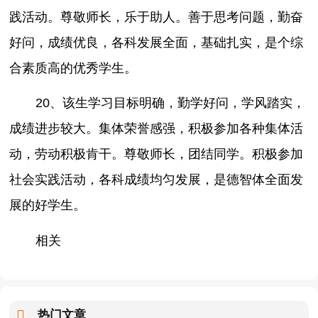
践活动。尊敬师长，乐于助人。善于思考问题，勤奋
好问，成绩优良，各科发展全面，基础扎实，是个综
合素质高的优秀学生。
20、该生学习目标明确，勤学好问，学风踏实，
成绩进步较大。集体荣誉感强，积极参加各种集体活
动，劳动积极肯干。尊敬师长，团结同学。积极参加
社会实践活动，各科成绩均匀发展，是德智体全面发
展的好学生。
相关
热门文章