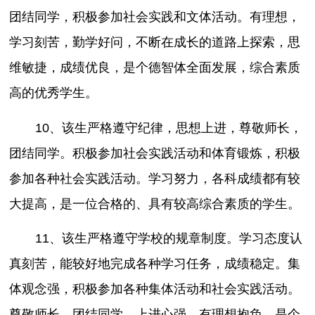
团结同学，积极参加社会实践和文体活动。有理想，
学习刻苦，勤学好问，不断在成长的道路上探索，思
维敏捷，成绩优良，是个德智体全面发展，综合素质
高的优秀学生。
10、该生严格遵守纪律，思想上进，尊敬师长，
团结同学。积极参加社会实践活动和体育锻炼，积极
参加各种社会实践活动。学习努力，各科成绩都有较
大提高，是一位合格的、具有较高综合素质的学生。
11、该生严格遵守学校的规章制度。学习态度认
真刻苦，能较好地完成各种学习任务，成绩稳定。集
体观念强，积极参加各种集体活动和社会实践活动。
尊敬师长，团结同学，上进心强，有理想抱负，是个