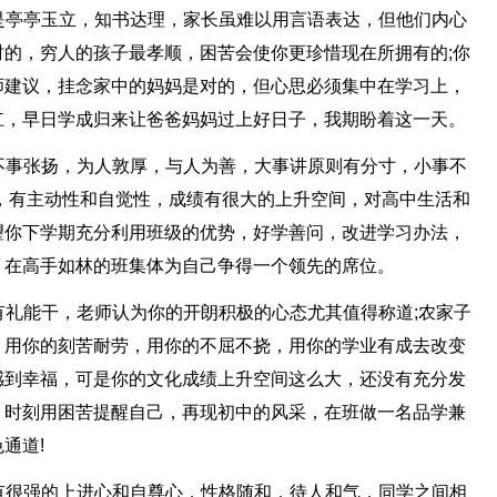
的是亭亭玉立，知书达理，家长虽难以用言语表达，但他们内心
的，穷人的孩子最孝顺，困苦会使你更珍惜现在所拥有的;你
师建议，挂念家中的妈妈是对的，但心思必须集中在学习上，
扛，早日学成归来让爸爸妈妈过上好日子，我期盼着这一天。
，不事张扬，为人敦厚，与人为善，大事讲原则有分寸，小事不
，有主动性和自觉性，成绩有很大的上升空间，对高中生活和
望你下学期充分利用班级的优势，好学善问，改进学习办法，
，在高手如林的班集体为自己争得一个领先的席位。
事有礼能干，老师认为你的开朗积极的心态尤其值得称道;农家子
，用你的刻苦耐劳，用你的不屈不挠，用你的学业有成去改变
感到幸福，可是你的文化成绩上升空间这么大，还没有充分发
，时刻用困苦提醒自己，再现初中的风采，在班做一名品学兼
通道!
，有很强的上进心和自尊心，性格随和，待人和气，同学之间相