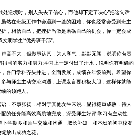
人共处逆境时，别人失去了信心，而他却下定了决心”把这句话
，虽然在班级工作中会遇到一些的困难，你也经常会受到班主
挫折，相信自己，把挫折当做是磨砺自己的机会，你一定会成
文明学生”“优秀班干部”。
多，声音不大，但做事认真，为人和气，默默无闻，说明你有责
有很强的实力和潜力;学习上一定付出了汗水，说明你有明确的
讲，各门学科齐头并进，全面发展，成绩在年级前列。希望你
，多与师生主动交流沟通，上课发言要积极大胆，这样你就能
成绩的领跑人。
多言语，不事张扬，相对于其他女生来说，显得稳重成熟，待人
配的任务能高效高质地完成，深受师生好评;学习有主动性，
望下学期多和师生交流和沟通，取长补短，和本班的初中校友
地绽放出成功之花。