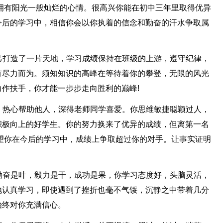
拥有阳光一般灿烂的心情。很高兴你能在初中三年里取得优异
今后的学习中，相信你会以你执着的信念和勤奋的汗水争取属
自己打造了一片天地，学习成绩保持在班级的上游，遵守纪律，
有尽力而为。须知知识的高峰在等待着你的攀登，无限的风光
作扶手，你才能一步步走向胜利的巅峰!
真，热心帮助他人，深得老师同学喜爱。你思维敏捷聪颖过人，
积极向上的好学生。你的努力换来了优异的成绩，但离第一名
望你在今后的学习中，成绩上争取超过你的对手。让事实证明
，勤奋是叶，毅力是干，成功是果，你学习态度好，头脑灵活，
地认真学习，即使遇到了挫折也毫不气馁，沉静之中带着几分
始终对你充满信心。