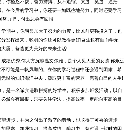
梦想，你坚忍不拔，奋力拼搏，从不退缩。哭过，笑过，迷茫
强。在今后的学习中，你还要一如既往地努力，同时还要学习
!努力吧，付出总会有回报!
的一学期中，你明显加大了努力的力度，比以前更强投入了，也
分发挥出来，聪明的你还可以做得更好!吾生也有涯而学无
大厦，营造更为美好的未来生活!
，成绩优秀;你大方沉静温文尔雅，是个人见人爱的女孩;你永远
生不可能是一帆风顺的。在你的学习过程中还会遇到困难，希
无垠的知识海洋中去，汲取更丰富的营养，完善自己的人生!
能力，是一名诚实进取拼搏的好学生。积极参加班级活动，以自
入必然会有回报，只要关注学法，提高效率，定能向更高的目
上渴望进步，并为之付出了艰辛的劳动，也取得了可喜的进步。
多加思索，加强练习，提高成绩。学习中，有时遇上暂时的困