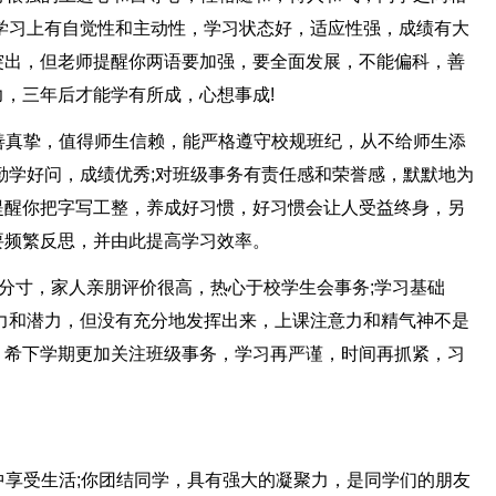
学习上有自觉性和主动性，学习状态好，适应性强，成绩有大
突出，但老师提醒你两语要加强，要全面发展，不能偏科，善
，三年后才能学有所成，心想事成!
和善真挚，值得师生信赖，能严格遵守校规班纪，从不给师生添
勤学好问，成绩优秀;对班级事务有责任感和荣誉感，默默地为
提醒你把字写工整，养成好习惯，好习惯会让人受益终身，另
要频繁反思，并由此提高学习效率。
有分寸，家人亲朋评价很高，热心于校学生会事务;学习基础
力和潜力，但没有充分地发挥出来，上课注意力和精气神不是
，希下学期更加关注班级事务，学习再严谨，时间再抓紧，习
习中享受生活;你团结同学，具有强大的凝聚力，是同学们的朋友