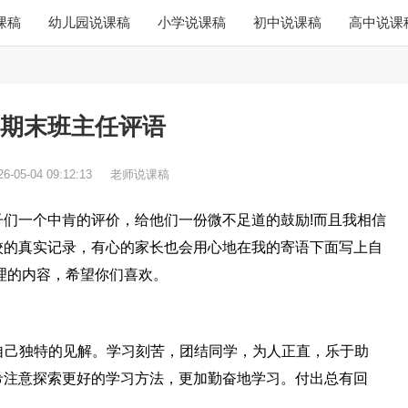
课稿
幼儿园说课稿
小学说课稿
初中说课稿
高中说课
期末班主任评语
26-05-04 09:12:13
老师说课稿
们一个中肯的评价，给他们一份微不足道的鼓励!而且我相信
校的真实记录，有心的家长也会用心地在我的寄语下面写上自
理的内容，希望你们喜欢。
有自己独特的见解。学习刻苦，团结同学，为人正直，乐于助
希注意探索更好的学习方法，更加勤奋地学习。付出总有回