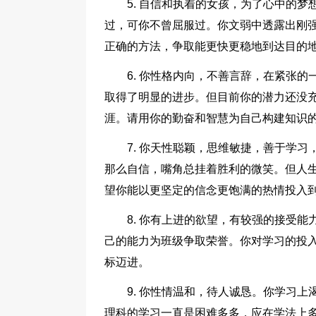
5. 自信和执着的女孩，为了心中的
过，可你不曾屈服过。你文弱中透露出刚
正确的方法，争取能更快更稳地到达目的地
6. 你性格内向，不善言辞，在紧张
取得了明显的进步。但目前你的潜力还没充
涯。请用你的勤奋和智慧为自己构建知识的
7. 你天性聪颖，思维敏捷，善于学习
那么自信，嘴角总挂着胜利的微笑。但人
望你能以更坚定的信念更饱满的热情投入到
8. 你有上进的欲望，有较强的接受
己的能力为班级争取荣誉。你对学习的投
标迈进。
9. 你性情温和，待人诚恳。你学习
理科的学习一直是困难多多，应在学法上